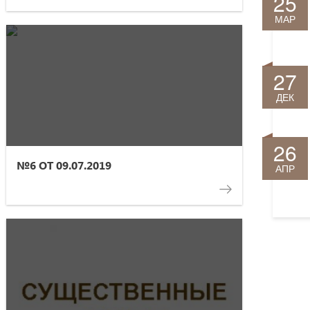
25
МАР
27
ДЕК
26
№6 ОТ 09.07.2019
АПР