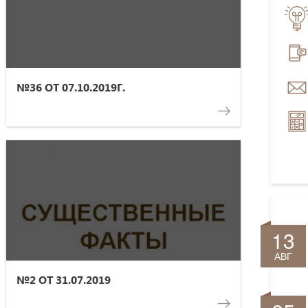
№36 ОТ 07.10.2019Г.
13
АВГ
№2 ОТ 31.07.2019